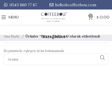
0543 880 77 87
hello@coffeebou.com
0
MENU
₺
0,00
Ana Sayfa
Ürünler “Kenya Thika AA” olarak etiketlendi
Kategoriler
Seçiminizle eşleşen ürün bulunamadı.