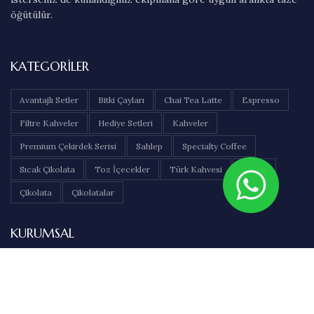
öğütülür.
KATEGORILER
Avantajlı Setler
Bitki Çayları
Chai Tea Latte
Espresso
Filtre Kahveler
Hediye Setleri
Kahveler
Premium Çekirdek Serisi
Sahlep
Specialty Coffee
Sıcak Çikolata
Toz İçecekler
Türk Kahvesi
Çaylar
Çikolata
Çikolatalar
KURUMSAL
Hakkımızda
İletişim
Sıkça Sorulan Sorular