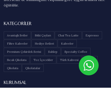
öğütülür.
KATEGORILER
Avantajlı Setler
Bitki Çayları
Chai Tea Latte
Espresso
Filtre Kahveler
Hediye Setleri
Kahveler
Premium Çekirdek Serisi
Sahlep
Specialty Coffee
Sıcak Çikolata
Toz İçecekler
Türk Kahvesi
Çaylar
Çikolata
Çikolatalar
KURUMSAL
Hakkımızda
İletişim
Sıkça Sorulan Sorular