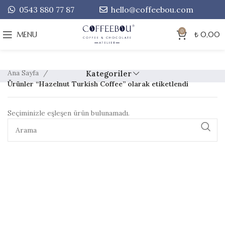
0543 880 77 87
hello@coffeebou.com
0
MENU
₺
0,00
Ana Sayfa
Kategoriler
Ürünler “Hazelnut Turkish Coffee” olarak etiketlendi
Seçiminizle eşleşen ürün bulunamadı.