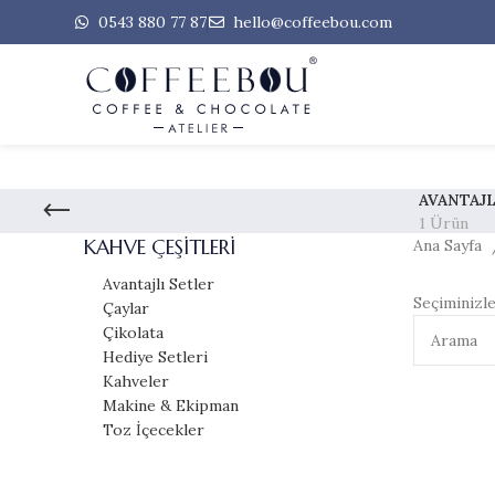
0543 880 77 87
hello@coffeebou.com
AVANTAJL
1 Ürün
KAHVE ÇEŞITLERI
Ana Sayfa
Avantajlı Setler
Seçiminizl
Çaylar
Çikolata
Hediye Setleri
Kahveler
Makine & Ekipman
Toz İçecekler