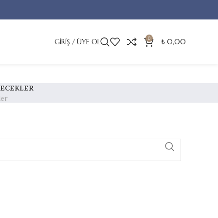
0
GIRIŞ / ÜYE OL
₺
0,00
ÇECEKLER
ler