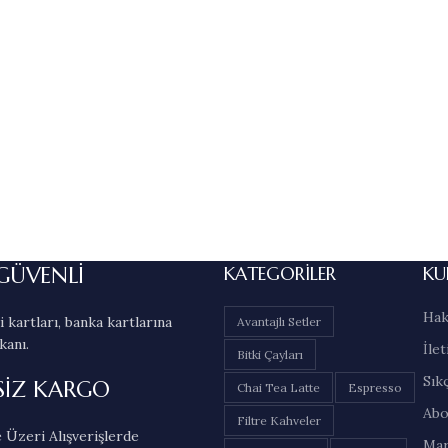
GÜVENLİ
KATEGORILER
KU
Hak
 kartları, banka kartlarına
Avantajlı Setler
kanı.
İlet
Bitki Çayları
Sık
SİZ KARGO
Chai Tea Latte
Espresso
Abo
Filtre Kahveler
 Üzeri Alışverişlerde
Mar