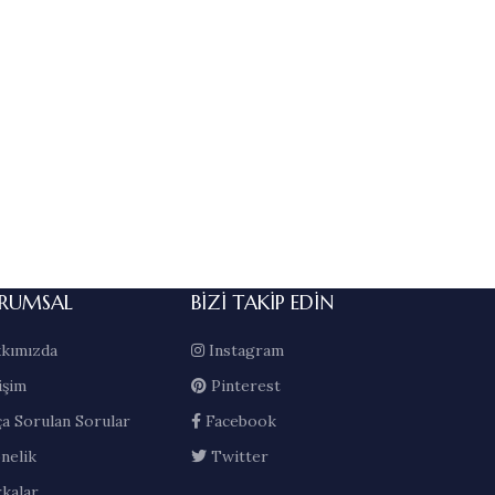
RUMSAL
BIZI TAKIP EDIN
kımızda
Instagram
işim
Pinterest
ça Sorulan Sorular
Facebook
nelik
Twitter
kalar