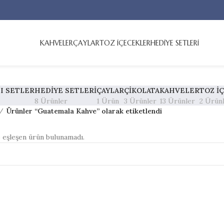
KAHVELER
ÇAYLAR
TOZ İÇECEKLER
HEDİYE SETLERİ
I SETLER
HEDIYE SETLERI
ÇAYLAR
ÇIKOLATA
KAHVELER
TOZ İ
8 Ürünler
1 Ürün
3 Ürünler
13 Ürünler
2 Ürün
Ürünler “Guatemala Kahve” olarak etiketlendi
e eşleşen ürün bulunamadı.