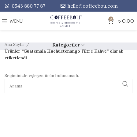
0543 880 77 87
hello@coffeebou.com
0
MENU
₺
0,00
Ana Sayfa
Kategoriler
Ürünler “Guatemala Huehuetenango Filtre Kahve” olarak
etiketlendi
Seçiminizle eşleşen ürün bulunamadı.