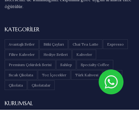
öğütülür.
KATEGORILER
Avantajlı Setler
Bitki Çayları
Chai Tea Latte
Espresso
Filtre Kahveler
Hediye Setleri
Kahveler
Premium Çekirdek Serisi
Sahlep
Specialty Coffee
Sıcak Çikolata
Toz İçecekler
Türk Kahvesi
Çaylar
Çikolata
Çikolatalar
KURUMSAL
Hakkımızda
İletişim
Sıkça Sorulan Sorular