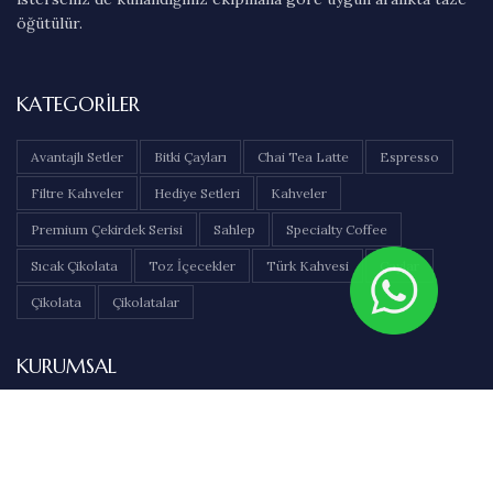
öğütülür.
KATEGORILER
Avantajlı Setler
Bitki Çayları
Chai Tea Latte
Espresso
Filtre Kahveler
Hediye Setleri
Kahveler
Premium Çekirdek Serisi
Sahlep
Specialty Coffee
Sıcak Çikolata
Toz İçecekler
Türk Kahvesi
Çaylar
Çikolata
Çikolatalar
KURUMSAL
Hakkımızda
İletişim
Sıkça Sorulan Sorular