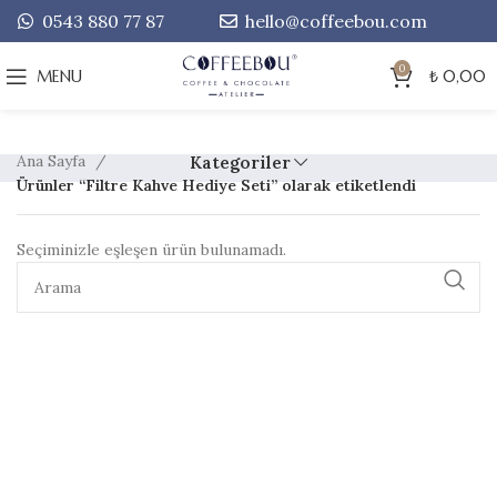
0543 880 77 87
hello@coffeebou.com
0
MENU
₺
0,00
Ana Sayfa
Kategoriler
Ürünler “Filtre Kahve Hediye Seti” olarak etiketlendi
Seçiminizle eşleşen ürün bulunamadı.