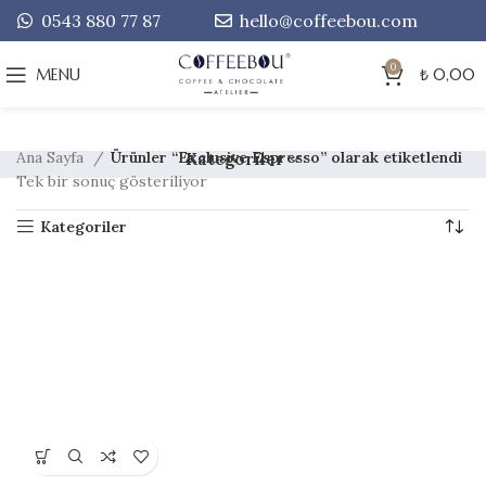
0543 880 77 87
hello@coffeebou.com
0
MENU
₺
0,00
Ana Sayfa
Ürünler “Exclusive Espresso” olarak etiketlendi
Kategoriler
Tek bir sonuç gösteriliyor
Kategoriler