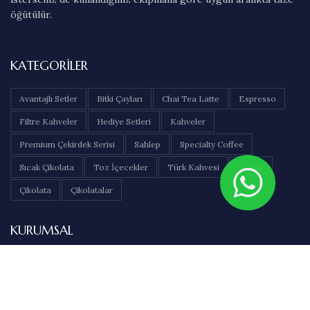
öğütülür.
KATEGORILER
Avantajlı Setler
Bitki Çayları
Chai Tea Latte
Espresso
Filtre Kahveler
Hediye Setleri
Kahveler
Premium Çekirdek Serisi
Sahlep
Specialty Coffee
Sıcak Çikolata
Toz İçecekler
Türk Kahvesi
Çaylar
Çikolata
Çikolatalar
KURUMSAL
Hakkımızda
İletişim
Sıkça Sorulan Sorular