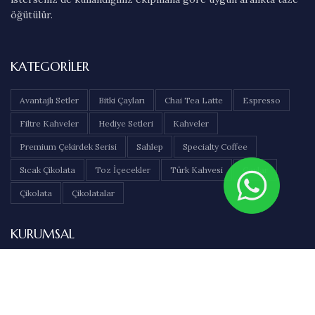
öğütülür.
KATEGORILER
Avantajlı Setler
Bitki Çayları
Chai Tea Latte
Espresso
Filtre Kahveler
Hediye Setleri
Kahveler
Premium Çekirdek Serisi
Sahlep
Specialty Coffee
Sıcak Çikolata
Toz İçecekler
Türk Kahvesi
Çaylar
Çikolata
Çikolatalar
KURUMSAL
Hakkımızda
İletişim
Sıkça Sorulan Sorular