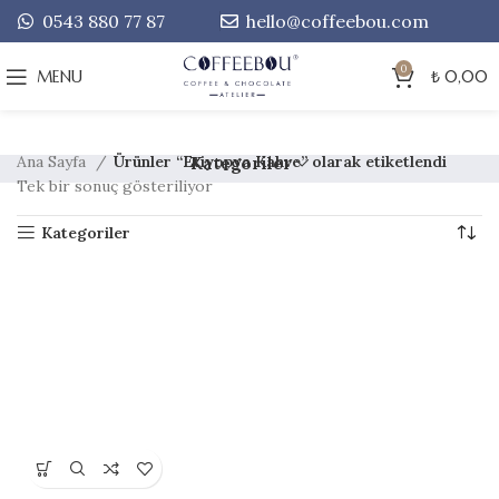
0543 880 77 87
hello@coffeebou.com
0
MENU
₺
0,00
Ana Sayfa
Ürünler “Etiyopya Kahve” olarak etiketlendi
Kategoriler
Tek bir sonuç gösteriliyor
Kategoriler