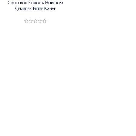
Coffeebou Ethiopia Heirloom
Çekirdek Filtre Kahve