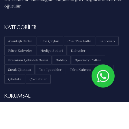
öğütülür.
KATEGORILER
Avantajlı Setler
Bitki Çayları
Chai Tea Latte
Espresso
Filtre Kahveler
Hediye Setleri
Kahveler
Premium Çekirdek Serisi
Sahlep
Specialty Coffee
Sıcak Çikolata
Toz İçecekler
Türk Kahvesi
Çaylar
Çikolata
Çikolatalar
KURUMSAL
Hakkımızda
İletişim
Sıkça Sorulan Sorular