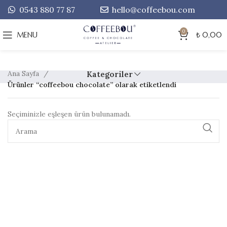
0543 880 77 87
hello@coffeebou.com
0
MENU
₺
0,00
Ana Sayfa
Kategoriler
Ürünler “coffeebou chocolate” olarak etiketlendi
Seçiminizle eşleşen ürün bulunamadı.