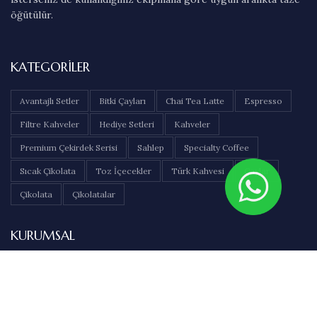
öğütülür.
KATEGORILER
Avantajlı Setler
Bitki Çayları
Chai Tea Latte
Espresso
Filtre Kahveler
Hediye Setleri
Kahveler
Premium Çekirdek Serisi
Sahlep
Specialty Coffee
Sıcak Çikolata
Toz İçecekler
Türk Kahvesi
Çaylar
Çikolata
Çikolatalar
KURUMSAL
Hakkımızda
İletişim
Sıkça Sorulan Sorular