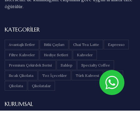
öğütülür.
KATEGORILER
Avantajlı Setler
Bitki Çayları
Chai Tea Latte
Espresso
Filtre Kahveler
Hediye Setleri
Kahveler
Premium Çekirdek Serisi
Sahlep
Specialty Coffee
Sıcak Çikolata
Toz İçecekler
Türk Kahvesi
Çaylar
Çikolata
Çikolatalar
KURUMSAL
Hakkımızda
İletişim
Sıkça Sorulan Sorular