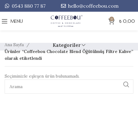
0543 880 77 87
hello@coffeebou.com
0
MENU
₺
0,00
Ana Sayfa
Kategoriler
Ürünler “Coffeebou Chocolate Blend Öğütülmüş Filtre Kahve”
olarak etiketlendi
Seçiminizle eşleşen ürün bulunamadı.