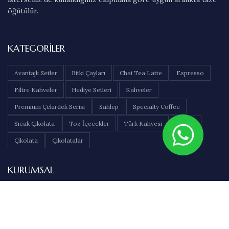
öğütülür.
KATEGORILER
Avantajlı Setler
Bitki Çayları
Chai Tea Latte
Espresso
Filtre Kahveler
Hediye Setleri
Kahveler
Premium Çekirdek Serisi
Sahlep
Specialty Coffee
Sıcak Çikolata
Toz İçecekler
Türk Kahvesi
Çaylar
Çikolata
Çikolatalar
KURUMSAL
Hakkımızda
İletişim
Sıkça Sorulan Sorular