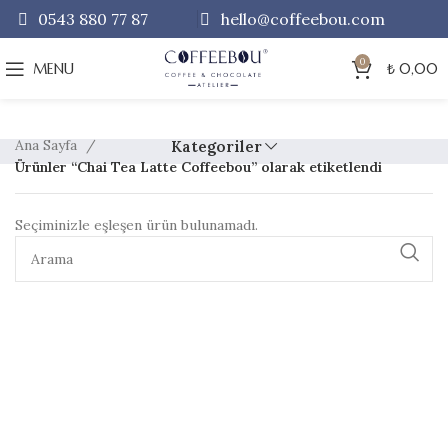
0543 880 77 87
hello@coffeebou.com
0
MENU
₺
0,00
Ana Sayfa
Kategoriler
Ürünler “Chai Tea Latte Coffeebou” olarak etiketlendi
Seçiminizle eşleşen ürün bulunamadı.