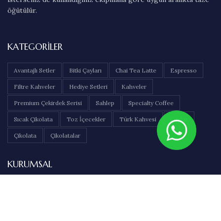
öğütülür.
KATEGORILER
Avantajlı Setler
Bitki Çayları
Chai Tea Latte
Espresso
Filtre Kahveler
Hediye Setleri
Kahveler
Premium Çekirdek Serisi
Sahlep
Specialty Coffee
Sıcak Çikolata
Toz İçecekler
Türk Kahvesi
Çaylar
Çikolata
Çikolatalar
KURUMSAL
Hakkımızda
İletişim
Sıkça Sorulan Sorular