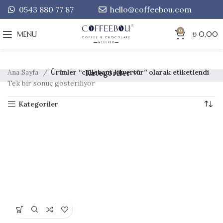
0543 880 77 87
hello@coffeebou.com
0
MENU
₺
0,00
Ana Sayfa
Ürünler “callebaut kuvertür” olarak etiketlendi
Kategoriler
Tek bir sonuç gösteriliyor
Kategoriler