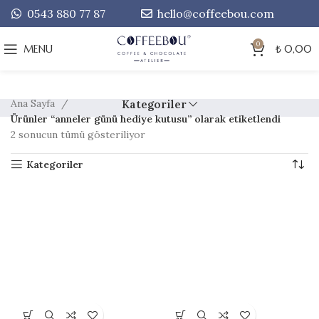
0543 880 77 87
hello@coffeebou.com
0
MENU
₺
0,00
Ana Sayfa
Kategoriler
Ürünler “anneler günü hediye kutusu” olarak etiketlendi
2 sonucun tümü gösteriliyor
Kategoriler