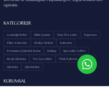
öğütülür.
KATEGORILER
Avantajlı Setler
Bitki Çayları
Chai Tea Latte
Espresso
Filtre Kahveler
Hediye Setleri
Kahveler
Premium Çekirdek Serisi
Sahlep
Specialty Coffee
Sıcak Çikolata
Toz İçecekler
Türk Kahvesi
Çaylar
Çikolata
Çikolatalar
KURUMSAL
Hakkımızda
İletişim
Sıkça Sorulan Sorular