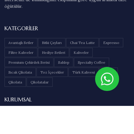
öğütülür.
KATEGORILER
Avantajlı Setler
Bitki Çayları
Chai Tea Latte
Espresso
Filtre Kahveler
Hediye Setleri
Kahveler
Premium Çekirdek Serisi
Sahlep
Specialty Coffee
Sıcak Çikolata
Toz İçecekler
Türk Kahvesi
Çaylar
Çikolata
Çikolatalar
KURUMSAL
Hakkımızda
İletişim
Sıkça Sorulan Sorular