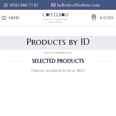
0543 880 77 87
hello@coffeebou.com
0
MENU
₺
0,00
Products by ID
WOOCOMMERCE
SELECTED PRODUCTS
Choose products by id or SKU