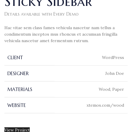
Sticky Sidebar
Details available with Every Demo
Hac vitae sem class fames vehicula nascetur nam tellus a
condimentum inceptos mus rhoncus et accumsan fringilla
vehicula nascetur amet fermentum rutrum.
CLIENT
WordPress
DESIGNER
John Doe
MATERIALS
Wood, Paper
WEBSITE
xtemos.com/wood
View Project