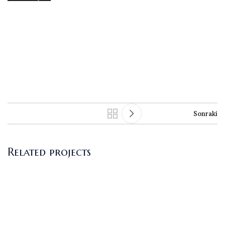
Sonraki
Related projects
Leo uteu ullamcorper
Kitchen