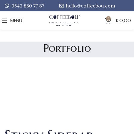
0543 880 77 87
hello@coffeebou.com
0
MENU
₺
0,00
Portfolio