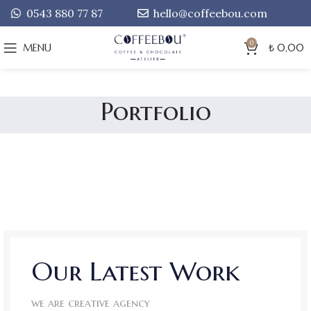
0543 880 77 87
hello@coffeebou.com
0
MENU
₺
0,00
Portfolio
Our Latest Work
we are creative agency