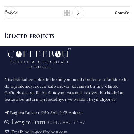
Önceki
Sonraki
Related projects
Rhoncus quisque sollicitudin
Decor
Nitelikli kahve çekirdeklerini yeni nesil demleme teknikleriyle
deneyimlemeyi seven kahvesever kocaman bir aile olarak
Coffeebou.com ile bu deneyimi yaşamak isteyen herkesle bu
lezzeti buluşturmayı hedefliyor ve bundan keyif alıyoruz.
Bağlıca Bulvarı 1250 Sok. 2/B Ankara
İletişim Hattı:
0543 880 77 87
Email:
hello@coffeebou.com