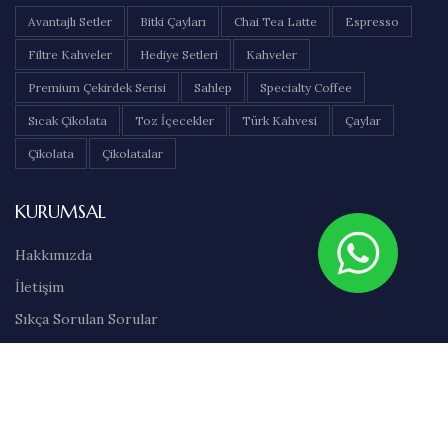
Avantajlı Setler
Bitki Çayları
Chai Tea Latte
Espresso
Filtre Kahveler
Hediye Setleri
Kahveler
Premium Çekirdek Serisi
Sahlep
Specialty Coffee
Sıcak Çikolata
Toz İçecekler
Türk Kahvesi
Çaylar
Çikolata
Çikolatalar
KURUMSAL
Hakkımızda
İletişim
Sıkça Sorulan Sorular
Abonelik
Markalar
Blog
Kullanım Şartları