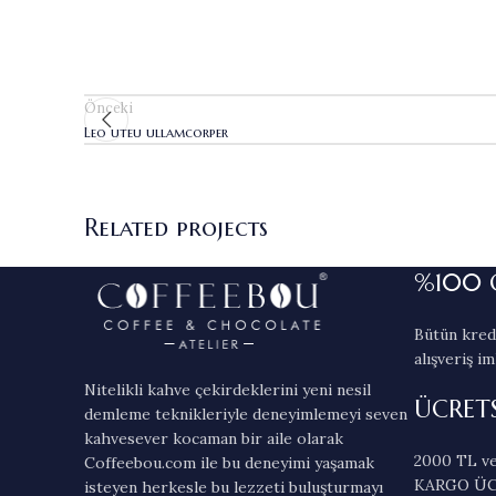
Önceki
Leo uteu ullamcorper
Related projects
%100 
Furniture
Netus eu mollis hac dignis
Bütün kredi
alışveriş im
Nitelikli kahve çekirdeklerini yeni nesil
ÜCRET
demleme teknikleriyle deneyimlemeyi seven
kahvesever kocaman bir aile olarak
2000 TL ve
Coffeebou.com ile bu deneyimi yaşamak
KARGO ÜC
isteyen herkesle bu lezzeti buluşturmayı