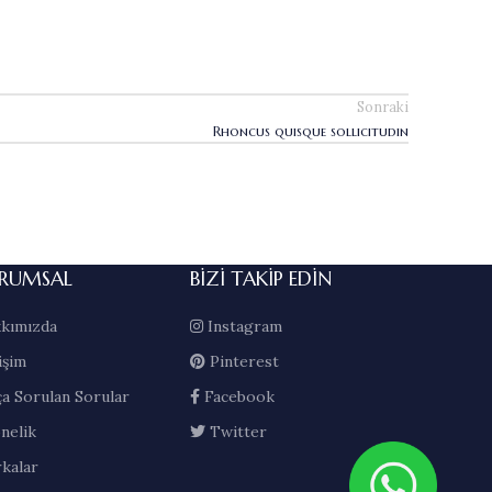
Sonraki
Rhoncus quisque sollicitudin
RUMSAL
BIZI TAKIP EDIN
kımızda
Instagram
işim
Pinterest
ça Sorulan Sorular
Facebook
nelik
Twitter
kalar