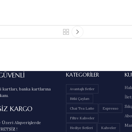
GÜVENLİ
KATEGORILER
KU
Hak
 kartları, banka kartlarına
Avantajlı Setler
kanı.
İlet
Bitki Çayları
Sık
SİZ KARGO
Chai Tea Latte
Espresso
Abo
Filtre Kahveler
 Üzeri Alışverişlerde
Mar
Hediye Setleri
Kahveler
RETSİZ !