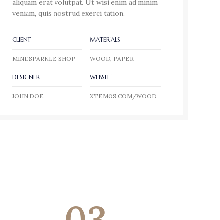
aliquam erat volutpat. Ut wisi enim ad minim
veniam, quis nostrud exerci tation.
CLIENT
MATERIALS
MINDSPARKLE SHOP
WOOD, PAPER
DESIGNER
WEBSITE
JOHN DOE
XTEMOS.COM/WOOD
03.