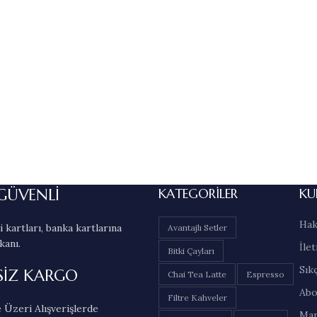
GÜVENLİ
KATEGORILER
KU
Hak
 kartları, banka kartlarına
Avantajlı Setler
kanı.
İlet
Bitki Çayları
Sık
SİZ KARGO
Chai Tea Latte
Espresso
Abo
Filtre Kahveler
 Üzeri Alışverişlerde
Mar