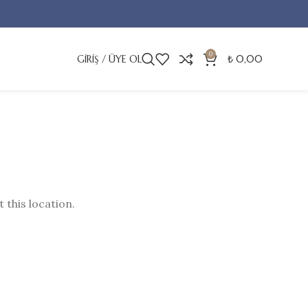
0
GIRIŞ / ÜYE OL
₺
0,00
 this location.