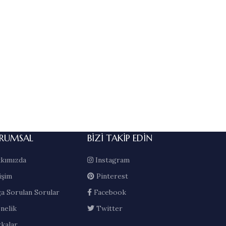
RUMSAL
BIZI TAKIP EDIN
kımızda
Instagram
işim
Pinterest
ça Sorulan Sorular
Facebook
nelik
Twitter
kalar