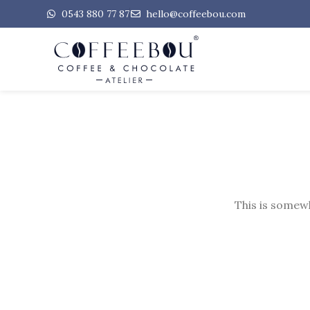
0543 880 77 87
hello@coffeebou.com
This is somewh