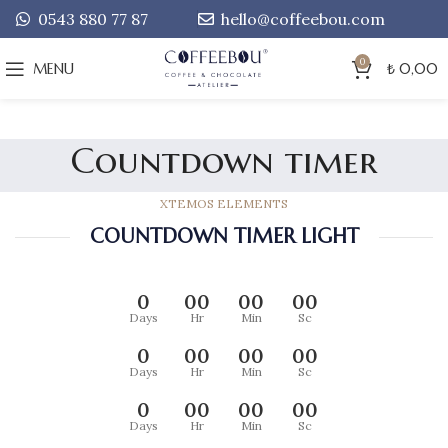
0543 880 77 87
hello@coffeebou.com
0
MENU
₺
0,00
Countdown timer
XTEMOS ELEMENTS
COUNTDOWN TIMER LIGHT
0
00
00
00
Days
Hr
Min
Sc
0
00
00
00
Days
Hr
Min
Sc
0
00
00
00
Days
Hr
Min
Sc