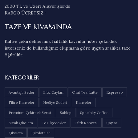
2000 TL ve Üzeri Alışverişlerde
KARGO ÜCRETSİZ !
TAZE VE KIVAMINDA
Kahve çekirdeklerimiz haftalık kavrulur, ister çekirdek
isterseniz de kullandığınız ekipmana göre uygun aralıkta taze
öğütülür.
KATEGORILER
Avantajlı Setler
Bitki Çayları
Chai Tea Latte
Espresso
Filtre Kahveler
Hediye Setleri
Kahveler
Premium Çekirdek Serisi
Sahlep
Specialty Coffee
Sıcak Çikolata
Toz İçecekler
Türk Kahvesi
Çaylar
Çikolata
Çikolatalar