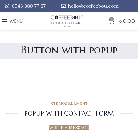
0543 880 77 87
hello@coffeebou.com
0
MENU
₺
0,00
Button with popup
XTEMOS ELEMENT
POPUP WITH CONTACT FORM
WRITE A MESSAGE