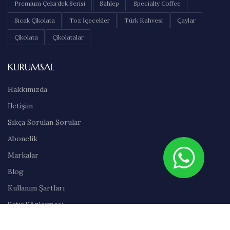
Premium Çekirdek Serisi
Sahlep
Specialty Coffee
Sıcak Çikolata
Toz İçecekler
Türk Kahvesi
Çaylar
Çikolata
Çikolatalar
KURUMSAL
Hakkımızda
İletişim
Sıkça Sorulan Sorular
Abonelik
Markalar
Blog
Kullanım Şartları
Satış Sözleşmesi
Gizlilik İlkeleri